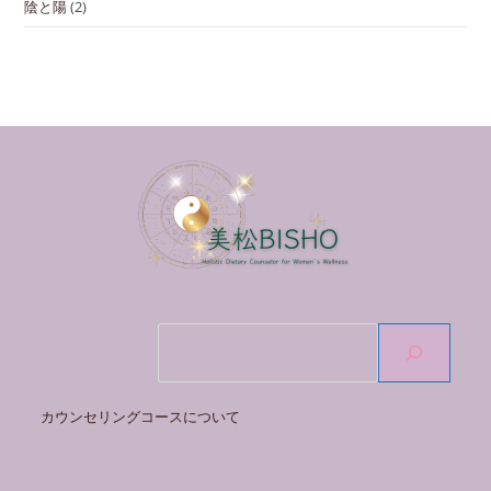
陰と陽
(2)
検
索
カウンセリングコースについて