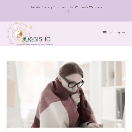
コ
Holistic Dietary Counselor for Women's Wellness
ン
テ
ン
ツ
メニュー
へ
ス
キ
ッ
プ