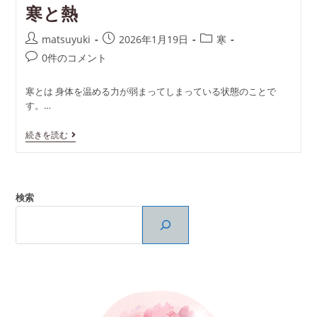
寒と熱
投
投
投
matsuyuki
2026年1月19日
寒
稿
稿
稿
投
0件のコメント
者:
公
カ
稿
開
テ
コ
寒とは 身体を温める力が弱まってしまっている状態のことで
日:
ゴ
メ
す。…
リ
ン
ー:
ト:
寒
続きを読む
と
熱
検索